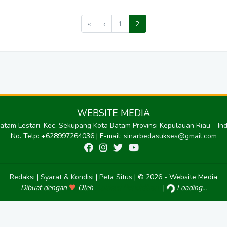
«
‹
1
2
WEBSITE MEDIA
. Patam Lestari. Kec. Sekupang Kota Batam Provinsi Kepulauan Riau – I
No. Telp: +628997264036 | E-mail:
sinarbedasukses@gmail.com
Redaksi |
Syarat & Kondisi |
Peta Situs |
© 2026 - Website Media
Aplikasi Pendidikan
|
Dibuat dengan
Oleh
Loading...