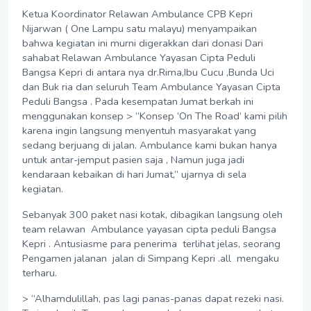
Ketua Koordinator Relawan Ambulance CPB Kepri
Nijarwan ( One Lampu satu malayu) menyampaikan
bahwa kegiatan ini murni digerakkan dari donasi Dari
sahabat Relawan Ambulance Yayasan Cipta Peduli
Bangsa Kepri di antara nya dr.Rima,Ibu Cucu ,Bunda Uci
dan Buk ria dan seluruh Team Ambulance Yayasan Cipta
Peduli Bangsa . Pada kesempatan Jumat berkah ini
menggunakan konsep > “Konsep ‘On The Road’ kami pilih
karena ingin langsung menyentuh masyarakat yang
sedang berjuang di jalan. Ambulance kami bukan hanya
untuk antar-jemput pasien saja , Namun juga jadi
kendaraan kebaikan di hari Jumat,” ujarnya di sela
kegiatan.
Sebanyak 300 paket nasi kotak, dibagikan langsung oleh
team relawan Ambulance yayasan cipta peduli Bangsa
Kepri . Antusiasme para penerima terlihat jelas, seorang
Pengamen jalanan jalan di Simpang Kepri .all mengaku
terharu.
> “Alhamdulillah, pas lagi panas-panas dapat rezeki nasi.